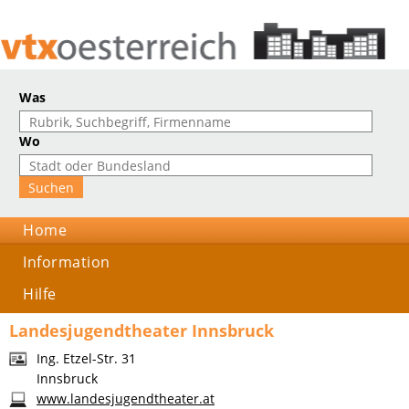
Was
Wo
Home
Information
Hilfe
Landesjugendtheater Innsbruck
Ing. Etzel-Str. 31
Innsbruck
www.landesjugendtheater.at