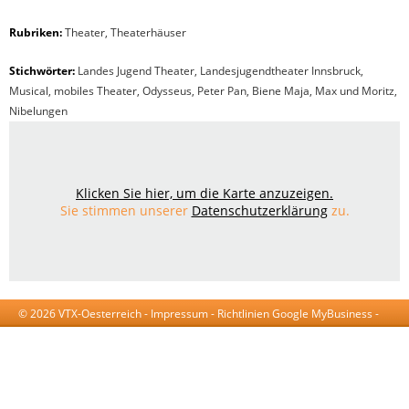
Rubriken:
Theater
,
Theaterhäuser
Stichwörter:
Landes Jugend Theater, Landesjugendtheater Innsbruck,
Musical, mobiles Theater, Odysseus, Peter Pan, Biene Maja, Max und Moritz,
Nibelungen
Klicken Sie hier, um die Karte anzuzeigen.
Sie stimmen unserer
Datenschutzerklärung
zu.
© 2026 VTX-Oesterreich -
Impressum
-
Richtlinien Google MyBusiness
-
AGB
-
Datenschutzerklärung