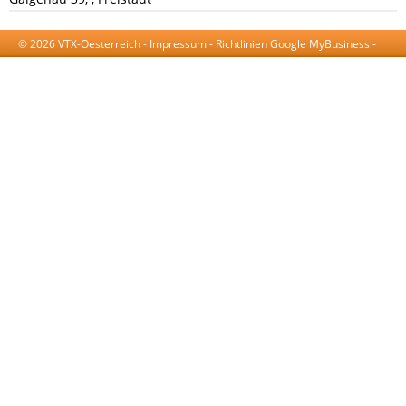
© 2026 VTX-Oesterreich -
Impressum
-
Richtlinien Google MyBusiness
-
AGB
-
Datenschutzerklärung