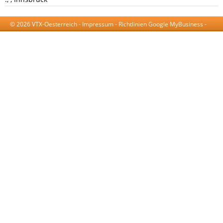
© 2026 VTX-Oesterreich -
Impressum
-
Richtlinien Google MyBusiness
-
AGB
-
Datenschutzerklärung