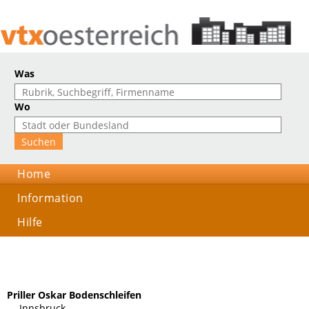
Was
Wo
Home
Information
Hilfe
Priller Oskar Bodenschleifen
., , Innsbruck