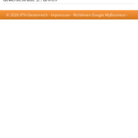
© 2026 VTX-Oesterreich -
Impressum
-
Richtlinien Google MyBusiness
-
AGB
-
Datenschutzerklärung