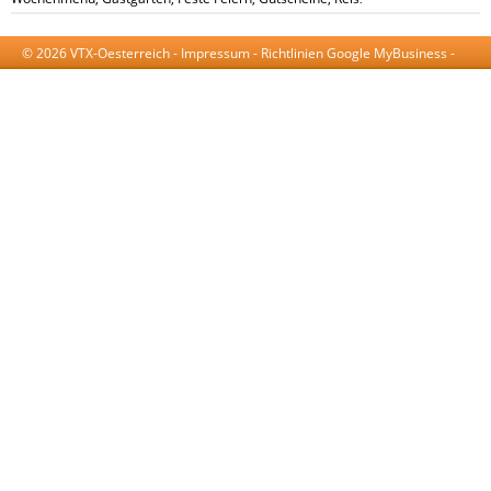
© 2026 VTX-Oesterreich -
Impressum
-
Richtlinien Google MyBusiness
-
AGB
-
Datenschutzerklärung