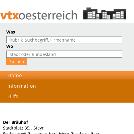
Was
Wo
Home
Information
Hilfe
Der Bräuhof
Stadtplatz 35, , Steyr
Wochenmenü, Gastgarten, Feste Feiern, Gutscheine, Reissegruppen, Romanti