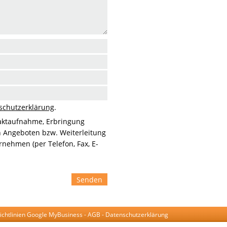
schutzerklärung
.
aktaufnahme, Erbringung
n Angeboten bzw. Weiterleitung
nehmen (per Telefon, Fax, E-
Senden
ichtlinien Google MyBusiness
-
AGB
-
Datenschutzerklärung