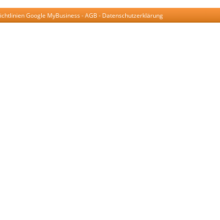
ichtlinien Google MyBusiness
-
AGB
-
Datenschutzerklärung