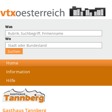
Was
Wo
Home
Information
Hilfe
Gasthaus Tannberg