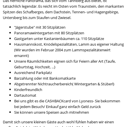
Das herrliche Panorama, das sich vom Tannberg aus bietet, ist
tatsächlich legendär. Es reicht im Osten vom Traunstein, den markanten
Spitzen des Schafberges, dem Dachstein, Tennen- und Hagengebirge,
Untersberg bis zum Staufen und Zwiesel.
"Jägerstube" mit 30 Sitzplätzen
Panoramawintergarten mit 80 Sitzplätzen
Gastgarten unter Kastanienbäumen ca. 110 Sitzplätze
Hausmannskost, Knödelspezialitäten, Lamm aus eigener Haltung
(Wir wurden im Februar 2004 zum Lammspezialitätenwirt
ernannt)
Unsere Räumlichkeiten eignen sich für Feiern aller Art (Taufe,
Geburtstag, Hochzeit, ...)
Ausreichend Parkplatz
Barzahlung oder mit Bankomatkarte
Abgetrennter Nichtraucherbereich( Wintergarten & Stüberl)
Kinderfreundlich
Dartautomat
Bei uns gibt es die CASHBACKcard von Lyoness- Sie bekommen
bei jedem Besuch/ Einkauf ganz einfach Geld zurück
Sie können unsere Speisen auch mitnehmen
Damit sich unsere kleinen Gäste auch wohl fühlen haben wir einen